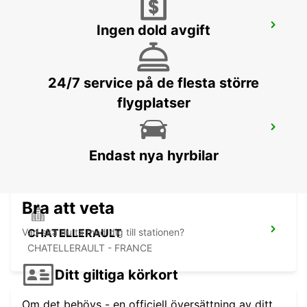
CHINON
Ingen dold avgift
CHINON - FRANCE
24/7 service på de flesta större
flygplatser
AVOINE
AVOINE - FRANCE
Endast nya hyrbilar
Bra att veta
Vad ska du ta med dig till stationen?
CHATELLERAULT
CHATELLERAULT - FRANCE
Ditt giltiga körkort
Om det behövs - en officiell översättning av ditt