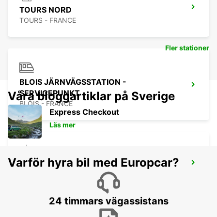
TOURS NORD
TOURS - FRANCE
Fler stationer
BLOIS JÄRNVÄGSSTATION -
SERVICEPUNKT
Våra bloggartiklar på Sverige
BLOIS - FRANCE
Express Checkout
Läs mer
Varför hyra bil med Europcar?
BLOIS
BLOIS - FRANCE
24 timmars vägassistans