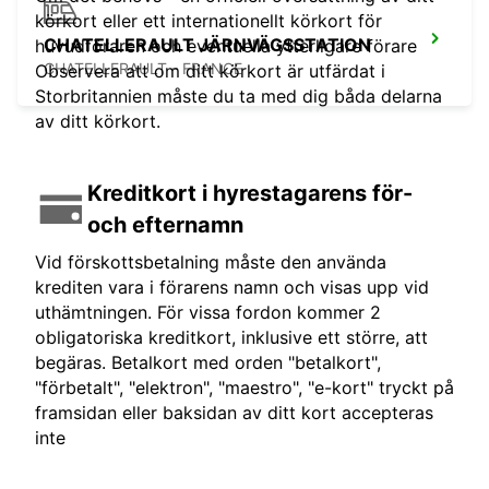
körkort eller ett internationellt körkort för
CHATELLERAULT JÄRNVÄGSSTATION
huvudföraren och eventuella ytterligare förare
CHATELLERAULT - FRANCE
Observera att om ditt körkort är utfärdat i
Storbritannien måste du ta med dig båda delarna
av ditt körkort.
Kreditkort i hyrestagarens för-
och efternamn
Vid förskottsbetalning måste den använda
krediten vara i förarens namn och visas upp vid
uthämtningen. För vissa fordon kommer 2
obligatoriska kreditkort, inklusive ett större, att
begäras. Betalkort med orden "betalkort",
"förbetalt", "elektron", "maestro", "e-kort" tryckt på
framsidan eller baksidan av ditt kort accepteras
inte