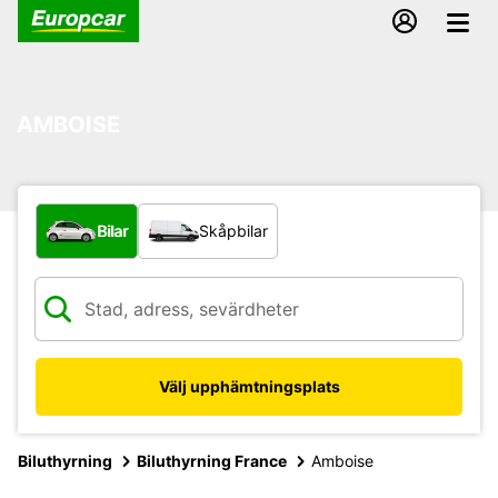
AMBOISE
Vilken typ av fordon?
Bilar
Skåpbilar
Välj upphämtningsplats
Biluthyrning
Biluthyrning France
Amboise