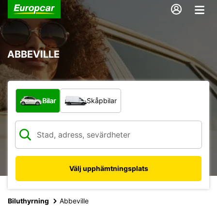
ABBEVILLE
Vilken typ av fordon?
Bilar
Skåpbilar
Välj upphämtningsplats
Biluthyrning
Abbeville