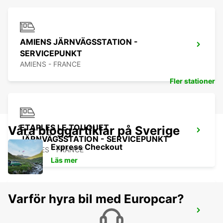
AMIENS JÄRNVÄGSSTATION -
SERVICEPUNKT
AMIENS - FRANCE
Fler stationer
ETAPLES LE TOUQUET
Våra bloggartiklar på Sverige
JÄRNVÄGSSTATION - SERVICEPUNKT
Express Checkout
ETAPLES - FRANCE
Läs mer
Varför hyra bil med Europcar?
LE TOUQUET