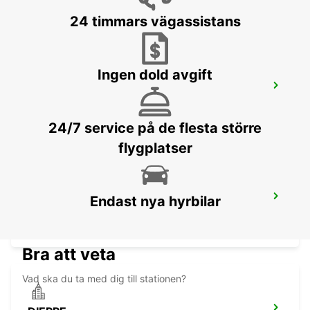
LE TOUQUET - FRANCE
24 timmars vägassistans
Ingen dold avgift
AMIENS GLISY
LONGUEAU - FRANCE
24/7 service på de flesta större
flygplatser
DIEPPE JÄRNVÄGSSTATION -
Endast nya hyrbilar
SERVICEPUNKT
DIEPPE - FRANCE
Bra att veta
Vad ska du ta med dig till stationen?