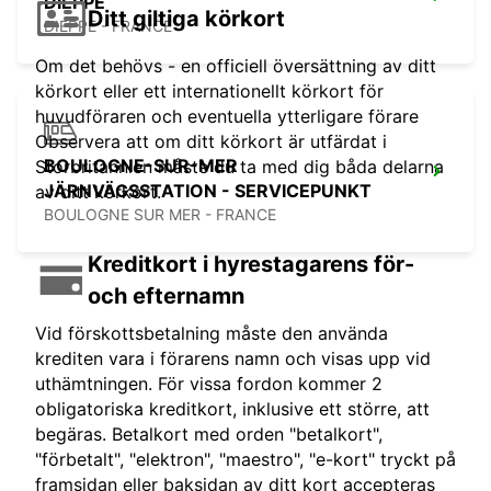
DIEPPE
Ditt giltiga körkort
DIEPPE - FRANCE
Om det behövs - en officiell översättning av ditt
körkort eller ett internationellt körkort för
huvudföraren och eventuella ytterligare förare
Observera att om ditt körkort är utfärdat i
BOULOGNE-SUR-MER
Storbritannien måste du ta med dig båda delarna
JÄRNVÄGSSTATION - SERVICEPUNKT
av ditt körkort.
BOULOGNE SUR MER - FRANCE
Kreditkort i hyrestagarens för-
och efternamn
Vid förskottsbetalning måste den använda
krediten vara i förarens namn och visas upp vid
uthämtningen. För vissa fordon kommer 2
obligatoriska kreditkort, inklusive ett större, att
begäras. Betalkort med orden "betalkort",
"förbetalt", "elektron", "maestro", "e-kort" tryckt på
framsidan eller baksidan av ditt kort accepteras