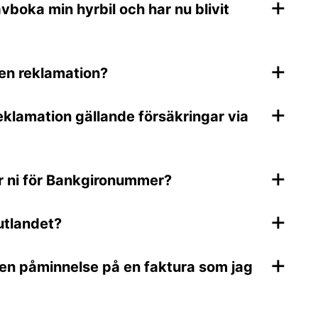
+
vboka min hyrbil och har nu blivit
+
 en reklamation?
+
reklamation gällande försäkringar via
+
ar ni för Bankgironummer?
+
utlandet?
+
t en påminnelse på en faktura som jag