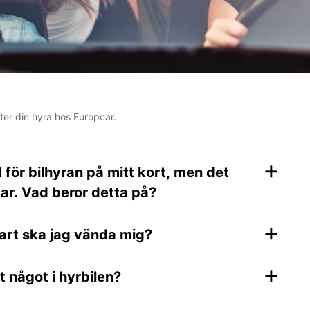
ter din hyra hos Europcar.
+
d för bilhyran på mitt kort, men det
var. Vad beror detta på?
+
vart ska jag vända mig?
+
 något i hyrbilen?