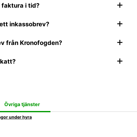
+
faktura i tid?
+
 ett inkassobrev?
+
rev från Kronofogden?
+
skatt?
Övriga tjänster
ågor under hyra