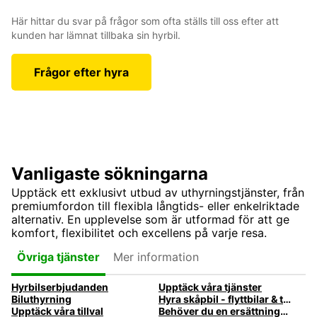
Här hittar du svar på frågor som ofta ställs till oss efter att
kunden har lämnat tillbaka sin hyrbil.
Frågor efter hyra
Vanligaste sökningarna
Upptäck ett exklusivt utbud av uthyrningstjänster, från
premiumfordon till flexibla långtids- eller enkelriktade
alternativ. En upplevelse som är utformad för att ge
komfort, flexibilitet och excellens på varje resa.
Mer information
Övriga tjänster
Hyrbilserbjudanden
Upptäck våra tjänster
Biluthyrning
Hyra skåpbil - flyttbilar & transportbilar | Europcar Biluthyrning
Upptäck våra tillval
Behöver du en ersättningsbil när din bil är på verkstaden?