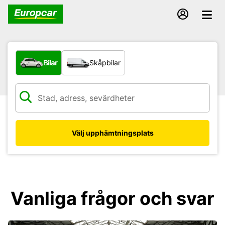
Vilken typ av fordon?
Bilar
Skåpbilar
Välj upphämtningsplats
Vanliga frågor och svar