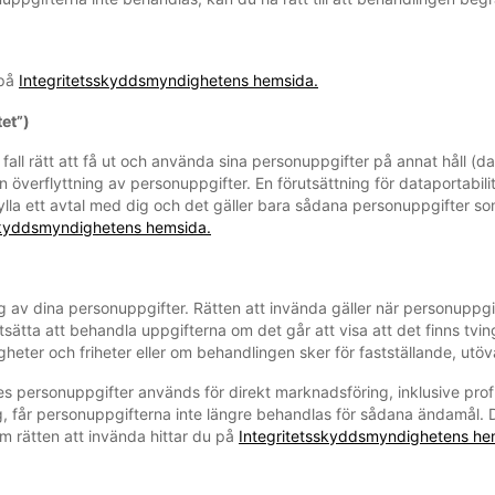
 på
Integritetsskyddsmyndighetens hemsida.
tet”)
fall rätt att få ut och använda sina personuppgifter på annat håll (da
n överflyttning av personuppgifter. En förutsättning för dataportabi
ylla ett avtal med dig och det gäller bara sådana personuppgifter so
skyddsmyndighetens hemsida.
ling av dina personuppgifter. Rätten att invända gäller när personupp
sätta att behandla uppgifterna om det går att visa att det finns tvin
heter och friheter eller om behandlingen sker för fastställande, utöva
nnes personuppgifter används för direkt marknadsföring, inklusive pr
ng, får personuppgifterna inte längre behandlas för sådana ändamål
m rätten att invända hittar du på
Integritetsskyddsmyndighetens he