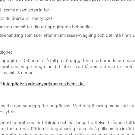
l som de samlades in för
ch du återkallar samtycket
ch du motsätter dig att uppgifterna behandlas
handling som sker efter en intresseavvägning och det inte finns be
ldighet
sonuppgifter: Det beror i så fall på att uppgifterna fortfarande är nödv
ppgifterna väger tyngre än ditt intresse att få dem raderade, eller för
i avsnitt 3 nedan.
på
Integritetsskyddsmyndighetens hemsida.
gen av dina personuppgifter begränsas. Med begränsning menas att up
e syften.
ser att uppgifterna är felaktiga och har begärt rättelse. I sådana fa
ekthet utreds. Rätten till begränsning kan också gälla om du invänt
onuppgifterna inte behandlas, kan du ha rätt till att behandlingen beg