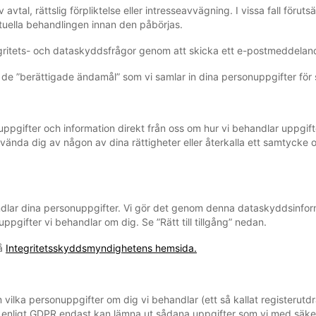
av avtal, rättslig förpliktelse eller intresseavvägning. I vissa fall för
ktuella behandlingen innan den påbörjas.
egritets- och dataskyddsfrågor genom att skicka ett e-postmeddeland
de ”berättigade ändamål” som vi samlar in dina personuppgifter för s
nuppgifter och information direkt från oss om hur vi behandlar uppgif
vända dig av någon av dina rättigheter eller återkalla ett samtycke 
andlar dina personuppgifter. Vi gör det genom denna dataskyddsinfor
uppgifter vi behandlar om dig. Se ”Rätt till tillgång” nedan.
på
Integritetsskyddsmyndighetens hemsida.
m vilka personuppgifter om dig vi behandlar (ett så kallat registerut
vi enligt GDPR endast kan lämna ut sådana uppgifter som vi med säke