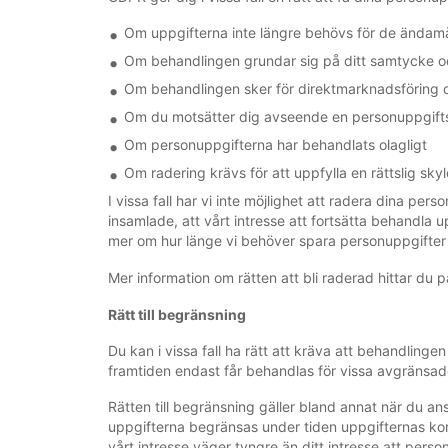
Om uppgifterna inte längre behövs för de ändamå
Om behandlingen grundar sig på ditt samtycke o
Om behandlingen sker för direktmarknadsföring o
Om du motsätter dig avseende en personuppgiftsbe
Om personuppgifterna har behandlats olagligt
Om radering krävs för att uppfylla en rättslig sky
I vissa fall har vi inte möjlighet att radera dina per
insamlade, att vårt intresse att fortsätta behandla u
mer om hur länge vi behöver spara personuppgifter 
Mer information om rätten att bli raderad hittar du 
Rätt till begränsning
Du kan i vissa fall ha rätt att kräva att behandlin
framtiden endast får behandlas för vissa avgränsad
Rätten till begränsning gäller bland annat när du an
uppgifterna begränsas under tiden uppgifternas korr
vårt intresse väger tyngre än ditt intresse att pers