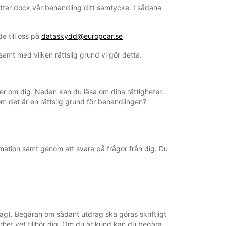
utsätter dock vår behandling ditt samtycke. I sådana
e till oss på
dataskydd@europcar.se
amt med vilken rättslig grund vi gör detta.
ter om dig. Nedan kan du läsa om dina rättigheter.
om det är en rättslig grund för behandlingen?
mation samt genom att svara på frågor från dig. Du
drag). Begäran om sådant utdrag ska göras skriftligt
rhet vet tillhör dig. Om du är kund kan du begära