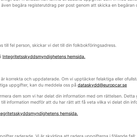
 även begära registerutdrag per post genom att skicka en begäran o
 till fel person, skickar vi det till din folkbokföringsadress.
på
Integritetsskyddsmyndighetens hemsida.
er är korrekta och uppdaterade. Om vi upptäcker felaktiga eller ofulls
aktiga uppgifter, kan du meddela oss på
dataskydd@europcar.se
rmera dem som vi har delat din information med om rättelsen. Detta gäl
till information medför att du har rätt att få veta vilka vi delat din i
tegritetsskyddsmyndighetens hemsida.
pgifter raderade. Vi är skyldiga att radera uppgifterna i följande fall: