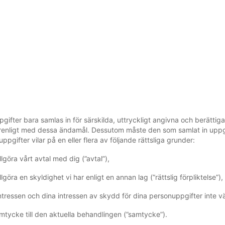
pgifter bara samlas in för särskilda, uttryckligt angivna och berätt
renligt med dessa ändamål. Dessutom måste den som samlat in uppgift
pgifter vilar på en eller flera av följande rättsliga grunder:
göra vårt avtal med dig (”avtal”),
öra en skyldighet vi har enligt en annan lag (”rättslig förpliktelse”),
tressen och dina intressen av skydd för dina personuppgifter inte vä
 samtycke till den aktuella behandlingen (”samtycke”).