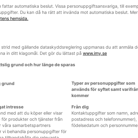
om fattar automatiska beslut. Vissa personuppgiftsansvariga, till exe
uppgifter. Du kan då ha rätt att invända mot automatiska beslut. Mer 
tens hemsida.
i strid med gällande dataskyddsreglering uppmanas du att anmäla dett
na in ditt klagomål. Det gör du lättast på
www.imy.se
ttslig grund och hur länge de sparas
Typer av personuppgifter som
g grund
används för syftet samt varifrå
kommer
gat intresse
Från dig
nd med att du köper eller visar
Kontaktuppgifter som namn, adre
e för produkter och tjänster från
postadress och telefonnummer),
er våra samarbetspartners
födelsedatum och personnummer
 vi behandla personuppgifter för
na tillhandahålla dig relevanta