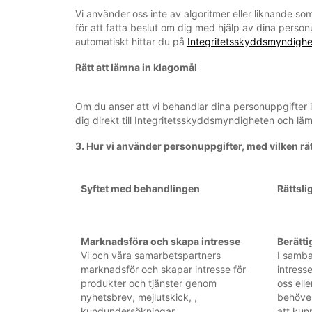
Vi använder oss inte av algoritmer eller liknande s
för att fatta beslut om dig med hjälp av dina person
automatiskt hittar du på
Integritetsskyddsmyndighe
Rätt att lämna in klagomål
Om du anser att vi behandlar dina personuppgifter 
dig direkt till Integritetsskyddsmyndigheten och läm
3. Hur vi använder personuppgifter, med vilken rä
Syftet med behandlingen
Rättsli
Marknadsföra och skapa intresse
Berätti
Vi och våra samarbetspartners
I samba
marknadsför och skapar intresse för
intress
produkter och tjänster genom
oss ell
nyhetsbrev, mejlutskick, ,
behöver
kundundersökningar,
att kun