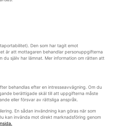
taportabilitet). Den som har tagit emot
litet är att mottagaren behandlar personuppgifterna
m du själv har lämnat. Mer information om rätten att
gifter behandlas efter en intresseavvägning. Om du
gande berättigade skäl till att uppgifterna måste
nde eller försvar av rättsliga anspråk.
ofilering. En sådan invändning kan göras när som
. Du kan invända mot direkt marknadsföring genom
msida.