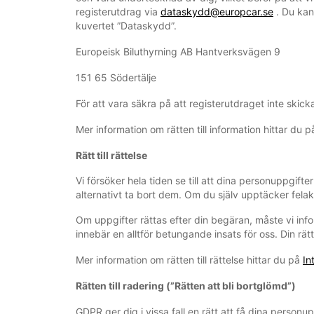
registerutdrag via
dataskydd@europcar.se
. Du kan
kuvertet ”Dataskydd”.
Europeisk Biluthyrning AB Hantverksvägen 9
151 65 Södertälje
För att vara säkra på att registerutdraget inte skickas
Mer information om rätten till information hittar du 
Rätt till rättelse
Vi försöker hela tiden se till att dina personuppgift
alternativt ta bort dem. Om du själv upptäcker fel
Om uppgifter rättas efter din begäran, måste vi info
innebär en alltför betungande insats för oss. Din rätt 
Mer information om rätten till rättelse hittar du på
In
Rätten till radering (”Rätten att bli bortglömd”)
GDPR ger dig i vissa fall en rätt att få dina personup