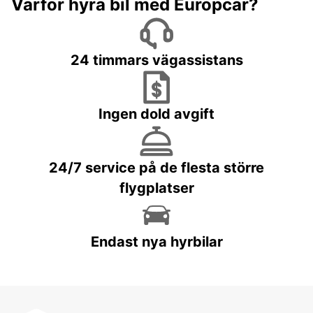
Varför hyra bil med Europcar?
24 timmars vägassistans
Ingen dold avgift
24/7 service på de flesta större
flygplatser
Endast nya hyrbilar