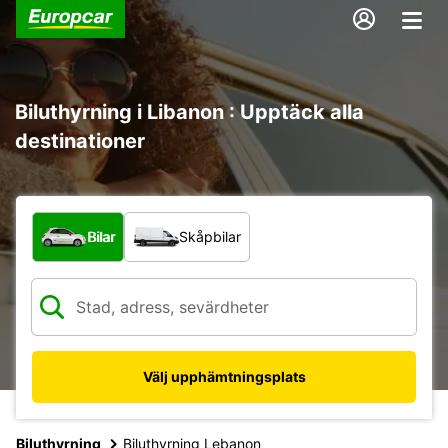
Biluthyrning i Libanon : Upptäck alla
destinationer
Vilken typ av fordon?
Bilar
Skåpbilar
Välj upphämtningsplats
Biluthyrning
Biluthyrning Lebanon