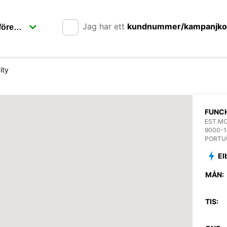
Jag har ett
kundnummer/kampanjk
ity
FUNCH
EST.M
9000-
PORTU
El
MÅN:
TIS: