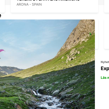
ARONA - SPAIN
e
GRAN CANARIA FLYGPLATS
TELDE - SPAIN
Nyhe
Exp
Läs 