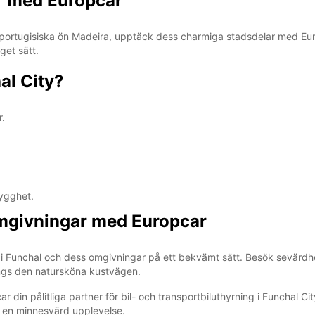
r med Europcar
rtugisiska ön Madeira, upptäck dess charmiga stadsdelar med Europ
get sätt.
al City?
r.
ygghet.
mgivningar med Europcar
nt i Funchal och dess omgivningar på ett bekvämt sätt. Besök sevär
längs den natursköna kustvägen.
ar din pålitliga partner för bil- och transportbiluthyrning i Funchal Ci
ll en minnesvärd upplevelse.