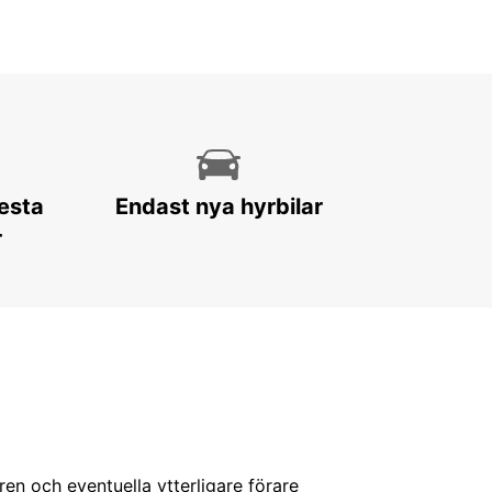
lesta
Endast nya hyrbilar
r
ren och eventuella ytterligare förare