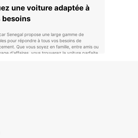
ez une voiture adaptée à
 besoins
car Senegal propose une large gamme de
les pour répondre à tous vos besoins de
ement. Que vous soyez en famille, entre amis ou
age d'affaires, vous trouverez la voiture parfaite
arcourir le Sénégal en toute liberté.
 voitures compactes pour les déplacements
ains
 4x4 robustes pour les aventures hors des
tiers battus
 véhicules spacieux pour les voyages en groupe
ouvrez les merveilles du
égal
t
à Europcar, partez à la découverte des multiples