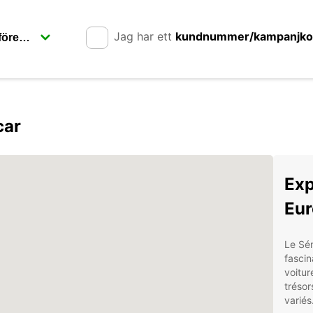
Jag har ett
kundnummer/kampanjk
car
Exp
Eur
Le Sén
fascin
voitur
trésor
variés