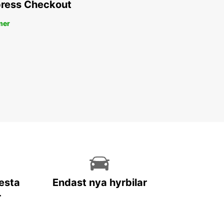
ress Checkout
es du Sénégal. De Dakar, la capitale dynamique,
llages traditionnels en passant par les plages de
mer
fin et les réserves naturelles, le pays a tant à offrir
yageurs en quête d'authenticité.
ervez dès maintenant votre
ture avec Europcar Senegal
nquez pas l'opportunité de vivre une expérience
iable au Sénégal en louant votre voiture avec
ar. Réservez dès maintenant en ligne et profitez
ifs avantageux pour explorer librement ce
fique pays.
lesta
Endast nya hyrbilar
r