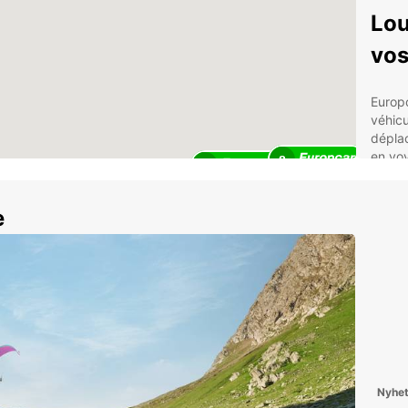
Lou
vos
Europ
véhicu
déplac
en voy
8
2
pour p
Des
e
urb
Des
sen
Des
Déc
Sén
Nyhe
Grâce 