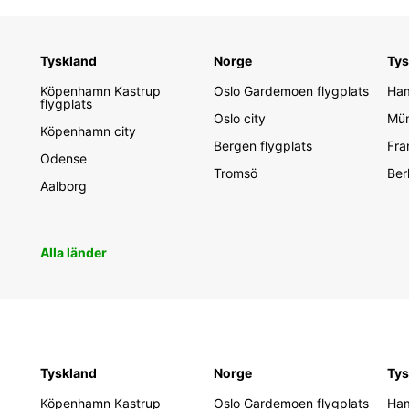
Tyskland
Norge
Tys
Köpenhamn Kastrup
Oslo Gardemoen flygplats
Ham
flygplats
Oslo city
Mün
Köpenhamn city
Bergen flygplats
Fra
Odense
Tromsö
Ber
Aalborg
Alla länder
Tyskland
Norge
Tys
Köpenhamn Kastrup
Oslo Gardemoen flygplats
Ham