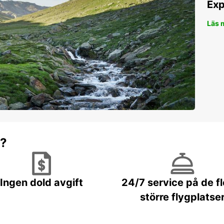
Exp
facett
aux vi
Läs 
sable 
aux vo
Rés
voi
Ne ma
inoubl
Europc
de tar
r?
magni
Ingen dold avgift
24/7 service på de f
större flygplatse