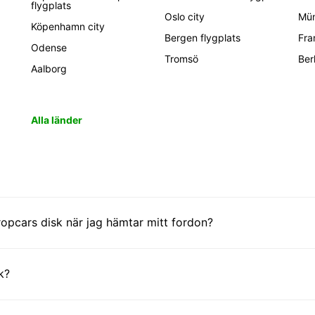
flygplats
Oslo city
Mün
Köpenhamn city
Bergen flygplats
Fra
Odense
Tromsö
Ber
Aalborg
Alla länder
opcars disk när jag hämtar mitt fordon?
k?