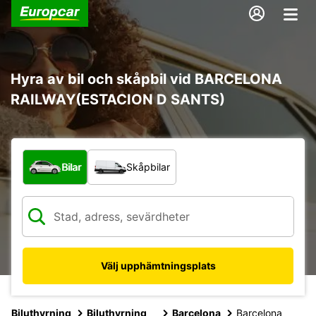
Hyra av bil och skåpbil vid BARCELONA
RAILWAY(ESTACION D SANTS)
Vilken typ av fordon?
Bilar
Skåpbilar
Välj upphämtningsplats
Biluthyrning
Biluthyrning
Barcelona
Barcelona