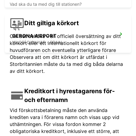
Vad ska du ta med dig till stationen?
Ditt giltiga körkort
GERONA AIRPORT
Om det behövs - en officiell översättning av ditt
VILOBÍ D'ONYAR - SPAIN
körkort eller ett internationellt körkort för
huvudföraren och eventuella ytterligare förare
Observera att om ditt körkort är utfärdat i
Storbritannien måste du ta med dig båda delarna
av ditt körkort.
Kreditkort i hyrestagarens för-
och efternamn
Vid förskottsbetalning måste den använda
krediten vara i förarens namn och visas upp vid
uthämtningen. För vissa fordon kommer 2
obligatoriska kreditkort, inklusive ett större, att