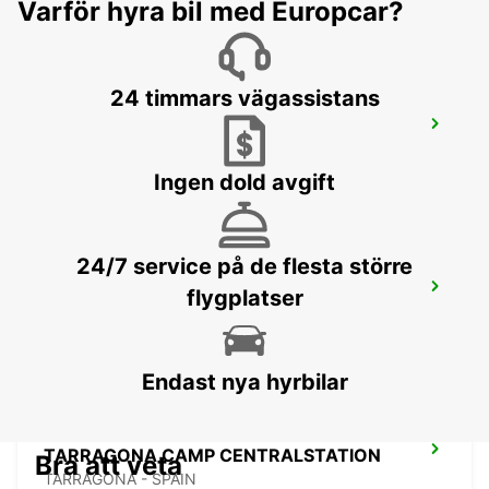
Varför hyra bil med Europcar?
24 timmars vägassistans
GRANOLLERS
GRANOLLERS - SPAIN
Ingen dold avgift
24/7 service på de flesta större
MATARÓ
flygplatser
MATARO - SPAIN
Endast nya hyrbilar
TARRAGONA CAMP CENTRALSTATION
Bra att veta
TARRAGONA - SPAIN