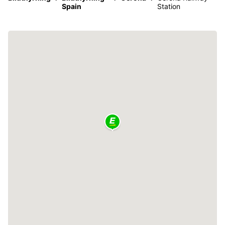
Spain
Station