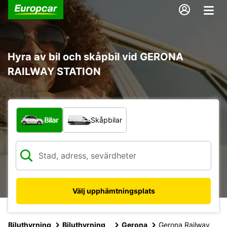
Hyra av bil och skåpbil vid GERONA
RAILWAY STATION
Vilken typ av fordon?
Bilar
Skåpbilar
Välj upphämtningsplats
Biluthyrning
Biluthyrning
Gerona
Gerona Railway