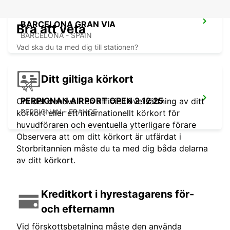
BARCELONA GRAN VIA
Bra att veta
BARCELONA - SPAIN
Vad ska du ta med dig till stationen?
Ditt giltiga körkort
PERPIGNAN AIRPORT OPEN 2 12 25
Om det behövs - en officiell översättning av ditt
PERPIGNAN - FRANCE
körkort eller ett internationellt körkort för
huvudföraren och eventuella ytterligare förare
Observera att om ditt körkort är utfärdat i
Storbritannien måste du ta med dig båda delarna
av ditt körkort.
Kreditkort i hyrestagarens för-
och efternamn
Vid förskottsbetalning måste den använda