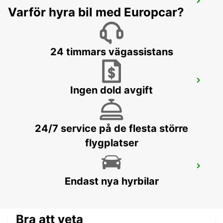
TAMPA FLYGPLATS
Varför hyra bil med Europcar?
TAMPA - UNITED STATES OF AMERICA
24 timmars vägassistans
OWEN ROBERTS INTERNATIONAL
AIRPORT
Ingen dold avgift
GEORGETOWN - CAYMAN ISLANDS
24/7 service på de flesta större
flygplatser
CANCUN C MUJERES GRAND
PALLADIUM
Endast nya hyrbilar
CANCUN - MEXICO
Bra att veta