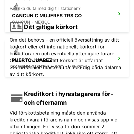
Vad ska du ta med dig till stationen?
CANCUN C MUJERES TRS CO
CANCUN - MEXICO
Ditt giltiga körkort
Om det behövs - en officiell översättning av ditt
körkort eller ett internationellt körkort för
huvudföraren och eventuella ytterligare förare
PUERTO JUAREZ
Observera att om ditt körkort är utfärdat i
CANCUN QUINTANA ROO - MEXICO
Storbritannien måste du ta med dig båda delarna
av ditt körkort.
Kreditkort i hyrestagarens för-
och efternamn
Vid förskottsbetalning måste den använda
krediten vara i förarens namn och visas upp vid
uthämtningen. För vissa fordon kommer 2
obligatoriska kreditkort, inklusive ett större, att