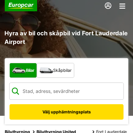
Hyra av bil och skåpbil vid Fort Lauderdale
Airport
Vilken typ av fordon?
Bilar
Skåpbilar
Välj upphämtningsplats
Biluthyrning
Biluthyrning United
Fort Lauderdale