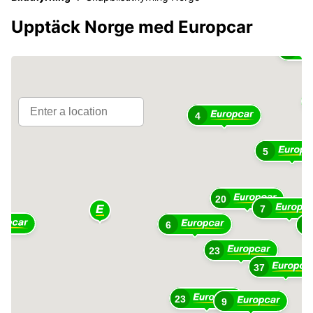
Upptäck Norge med Europcar
3
4
5
20
7
6
3
23
37
23
9