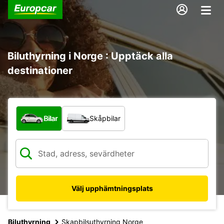
Biluthyrning i Norge : Upptäck alla
destinationer
Vilken typ av fordon?
Bilar
Skåpbilar
Välj upphämtningsplats
Biluthyrning
Skapbilsuthyrning Norge