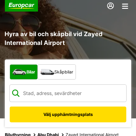
Hyra av bil och skåpbil vid Zayed
International Airport
Vilken typ av fordon?
Bilar
Skåpbilar
Välj upphämtningsplats
Biluthyrning
Abu Dhabi
Zayed International Airport