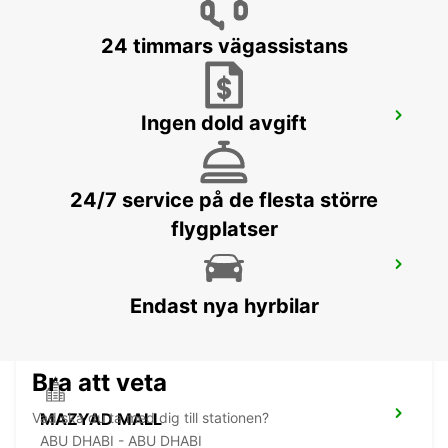
24 timmars vägassistans
FORSAN CENTRAL MALL
Ingen dold avgift
ABU DHABI - ABU DHABI
24/7 service på de flesta större
flygplatser
ABU DHABI UNIVERSITY ZAYED CITY
ABU DHABI - ABU DHABI
Endast nya hyrbilar
Bra att veta
Vad ska du ta med dig till stationen?
MAZYAD MALL
ABU DHABI - ABU DHABI