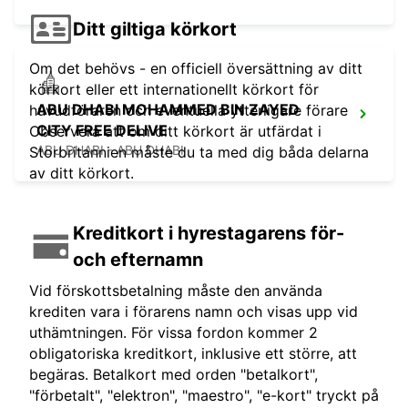
Ditt giltiga körkort
Om det behövs - en officiell översättning av ditt
körkort eller ett internationellt körkort för
ABU DHABI MOHAMMED BIN ZAYED
huvudföraren och eventuella ytterligare förare
CITY FREE DELIVE
Observera att om ditt körkort är utfärdat i
ABU DHABI - ABU DHABI
Storbritannien måste du ta med dig båda delarna
av ditt körkort.
Kreditkort i hyrestagarens för-
och efternamn
Vid förskottsbetalning måste den använda
krediten vara i förarens namn och visas upp vid
uthämtningen. För vissa fordon kommer 2
obligatoriska kreditkort, inklusive ett större, att
begäras. Betalkort med orden "betalkort",
"förbetalt", "elektron", "maestro", "e-kort" tryckt på