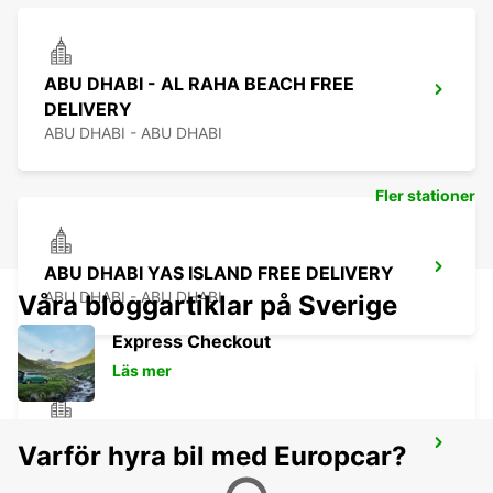
ABU DHABI - AL RAHA BEACH FREE
DELIVERY
ABU DHABI - ABU DHABI
Fler stationer
ABU DHABI YAS ISLAND FREE DELIVERY
ABU DHABI - ABU DHABI
Våra bloggartiklar på Sverige
Express Checkout
Läs mer
ABU DHABI KHALIFA CITY FREE
Varför hyra bil med Europcar?
DELIVERY
ABU DHABI - ABU DHABI