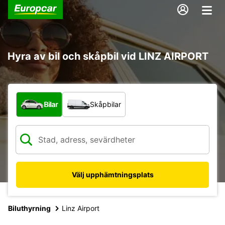
Hyra av bil och skåpbil vid LINZ AIRPORT
Vilken typ av fordon?
Bilar
Skåpbilar
Välj upphämtningsplats
Biluthyrning
Linz Airport