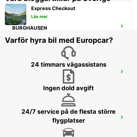
Express Checkout
Läs mer
BURGHAUSEN
BURGHAUSEN - GERMANY
Varför hyra bil med Europcar?
24 timmars vägassistans
SALZBURG AIRPORT
SALZBURG - AUSTRIA
Ingen dold avgift
24/7 service på de flesta större
LANDSHUT ST. WOLFGANG
flygplatser
LANDSHUT - GERMANY