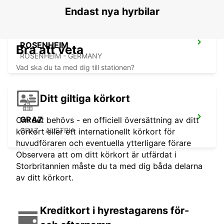
Endast nya hyrbilar
ROSENHEIM
Bra att veta
ROSENHEIM - GERMANY
Vad ska du ta med dig till stationen?
Ditt giltiga körkort
GRAZ
Om det behövs - en officiell översättning av ditt
GRAZ - AUSTRIA
körkort eller ett internationellt körkort för
huvudföraren och eventuella ytterligare förare
Observera att om ditt körkort är utfärdat i
Storbritannien måste du ta med dig båda delarna
av ditt körkort.
Kreditkort i hyrestagarens för-