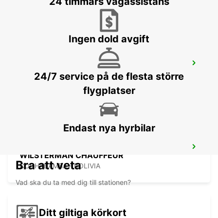
24 timmars vägassistans
Ingen dold avgift
COCHABAMBA DTN CRISTO
CONCORDIA CHAUFFEUR
24/7 service på de flesta större
COCHABAMBA - BOLIVIA
flygplatser
Endast nya hyrbilar
COCHABAMBA APT JORGE
WILSTERMAN CHAUFFEUR
Bra att veta
COCHABAMBA - BOLIVIA
Vad ska du ta med dig till stationen?
Ditt giltiga körkort