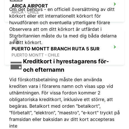
ARICA AIRPORT
Om det behövs - en officiell översättning av ditt
ARICA - CHILE
körkort eller ett internationellt körkort för
huvudföraren och eventuella ytterligare förare
Observera att om ditt körkort är utfärdat i
Storbritannien måste du ta med dig båda delarna
av ditt körkort.
PUERTO MONTT BRANCH RUTA 5 SUR
PUERTO MONTT - CHILE
Kreditkort i hyrestagarens för-
och efternamn
Vid förskottsbetalning måste den använda
krediten vara i förarens namn och visas upp vid
uthämtningen. För vissa fordon kommer 2
obligatoriska kreditkort, inklusive ett större, att
begäras. Betalkort med orden "betalkort",
"förbetalt", "elektron", "maestro", "e-kort" tryckt på
framsidan eller baksidan av ditt kort accepteras
inte