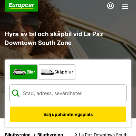
Hyra av bil och skåpbil vid La Paz
Downtown South Zone
Vilken typ av fordon?
Bilar
Skåpbilar
Välj upphämtningsplats
Biluthyrning
Biluthyrning
La Paz Downtown South