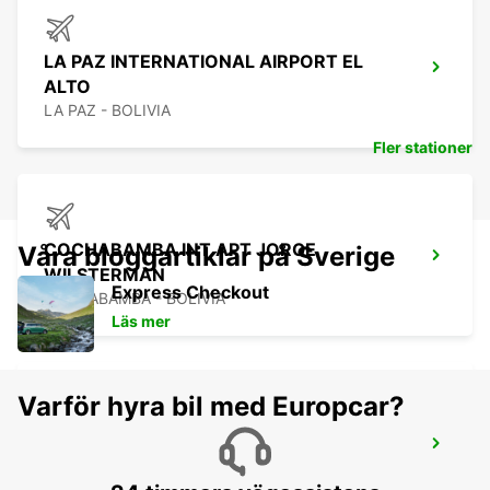
LA PAZ INTERNATIONAL AIRPORT EL
ALTO
LA PAZ - BOLIVIA
Fler stationer
COCHABAMBA INT APT JORGE
Våra bloggartiklar på Sverige
WILSTERMAN
Express Checkout
COCHABAMBA - BOLIVIA
Läs mer
Varför hyra bil med Europcar?
COCHABAMBA DTN CRISTO
CONCORDIA
COCHABAMBA - BOLIVIA