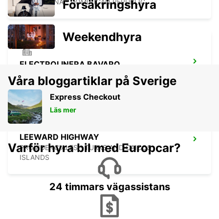
Försäkringshyra
PUNTA CANA - DOMINICAN REPUBLIC
Weekendhyra
ELECTROLINERA BAVARO
BAVARO - DOMINICAN REPUBLIC
Våra bloggartiklar på Sverige
Express Checkout
Läs mer
LEEWARD HIGHWAY
Varför hyra bil med Europcar?
PROVIDENCIALES - TURKS AND CAICOS
ISLANDS
24 timmars vägassistans