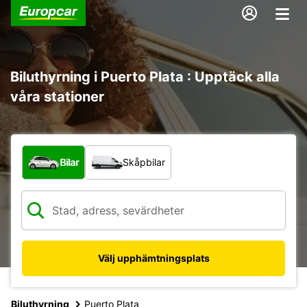
Biluthyrning i Puerto Plata : Upptäck alla
våra stationer
Vilken typ av fordon?
Bilar
Skåpbilar
Välj upphämtningsplats
Biluthyrning
Puerto Plata