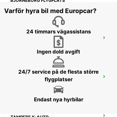
BJÖRNEBORG FLYGPLATS
PORI - FINLAND
Varför hyra bil med Europcar?
24 timmars vägassistans
TAMMERFORS FLYGPLATS
TAMPERE - FINLAND
Ingen dold avgift
24/7 service på de flesta större
TAVASTEHUS CITY
flygplatser
HÄMEENLINNA - FINLAND
Endast nya hyrbilar