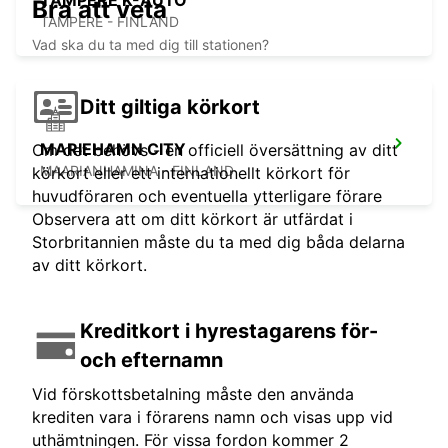
TAMPERE K-AUTO
Bra att veta
TAMPERE - FINLAND
Vad ska du ta med dig till stationen?
Ditt giltiga körkort
MARIEHAMN CITY
Om det behövs - en officiell översättning av ditt
MAARIANHAMINA - FINLAND
körkort eller ett internationellt körkort för
huvudföraren och eventuella ytterligare förare
Observera att om ditt körkort är utfärdat i
Storbritannien måste du ta med dig båda delarna
av ditt körkort.
Kreditkort i hyrestagarens för-
och efternamn
Vid förskottsbetalning måste den använda
krediten vara i förarens namn och visas upp vid
uthämtningen. För vissa fordon kommer 2