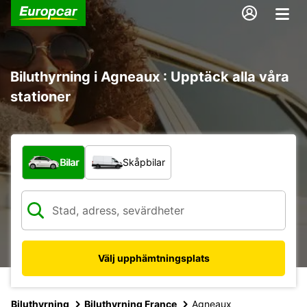
Biluthyrning i Agneaux : Upptäck alla våra
stationer
Vilken typ av fordon?
Bilar
Skåpbilar
Välj upphämtningsplats
Biluthyrning
Biluthyrning France
Agneaux