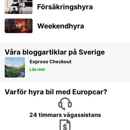
Försäkringshyra
Weekendhyra
Våra bloggartiklar på Sverige
Express Checkout
Läs mer
Varför hyra bil med Europcar?
24 timmars vägassistans