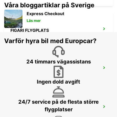
Våra bloggartiklar på Sverige
Express Checkout
Läs mer
FIGARI FLYGPLATS
FIGARI - FRANCE
Varför hyra bil med Europcar?
24 timmars vägassistans
PORTO-VECCHIO
PORTO VECCHIO - FRANCE
Ingen dold avgift
24/7 service på de flesta större
BONIFACIO
flygplatser
BONIFACIO - FRANCE