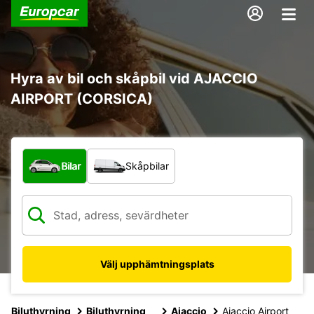
Hyra av bil och skåpbil vid AJACCIO
AIRPORT (CORSICA)
Vilken typ av fordon?
Bilar
Skåpbilar
Välj upphämtningsplats
Biluthyrning
Biluthyrning
Ajaccio
Ajaccio Airport