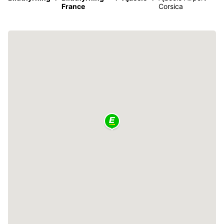
France
Corsica