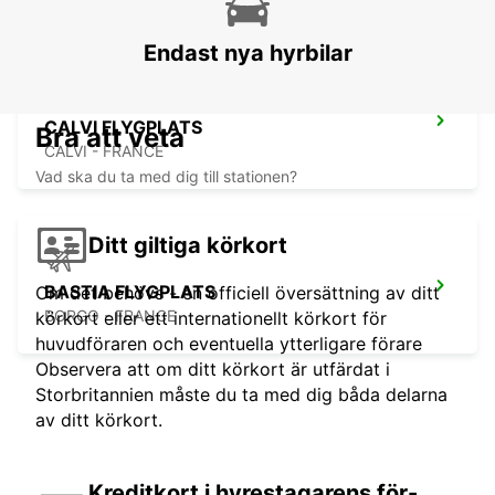
Endast nya hyrbilar
CALVI FLYGPLATS
Bra att veta
CALVI - FRANCE
Vad ska du ta med dig till stationen?
Ditt giltiga körkort
BASTIA FLYGPLATS
Om det behövs - en officiell översättning av ditt
BORGO - FRANCE
körkort eller ett internationellt körkort för
huvudföraren och eventuella ytterligare förare
Observera att om ditt körkort är utfärdat i
Storbritannien måste du ta med dig båda delarna
av ditt körkort.
Kreditkort i hyrestagarens för-