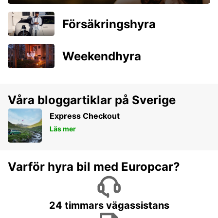
Försäkringshyra
Weekendhyra
Våra bloggartiklar på Sverige
Express Checkout
Läs mer
Varför hyra bil med Europcar?
24 timmars vägassistans