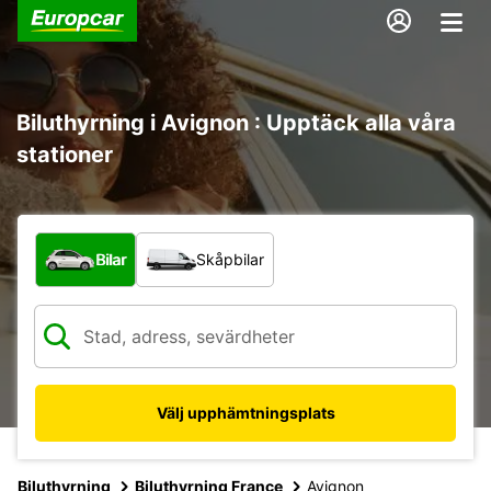
Biluthyrning i Avignon : Upptäck alla våra
stationer
Vilken typ av fordon?
Bilar
Skåpbilar
Välj upphämtningsplats
Biluthyrning
Biluthyrning France
Avignon