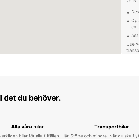
vous.
Des 
Opt
emp
Ass
Que vo
trans
déména
Nos ta
garant
sans t
Réserv
Europc
i det du behöver.
dépla
Alla våra bilar
Transportbilar
verkligen bilar för alla tillfällen. Här
Större och mindre. När du ska flyt