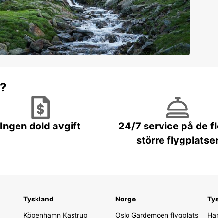
r?
Ingen dold avgift
24/7 service på de f
större flygplatse
Tyskland
Norge
Ty
Köpenhamn Kastrup
Oslo Gardemoen flygplats
Ham