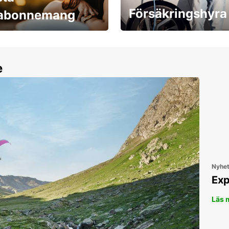
Försäkringshyra
labonnemang
30 dagar upp till ett
Boka ersättningsbil nu!
e
Nyhe
Exp
Läs 