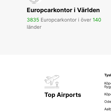
Europcarkontor i Världen
3835
Europcarkontor i över
140
länder
Tys
Köp
flyg
Top Airports
Köp
Ode
Aal