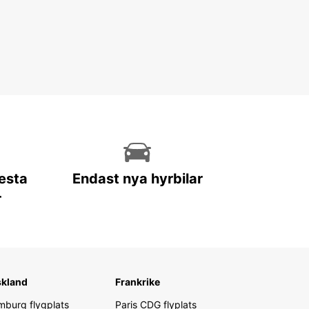
lesta
Endast nya hyrbilar
r
skland
Frankrike
burg flygplats
Paris CDG flyplats