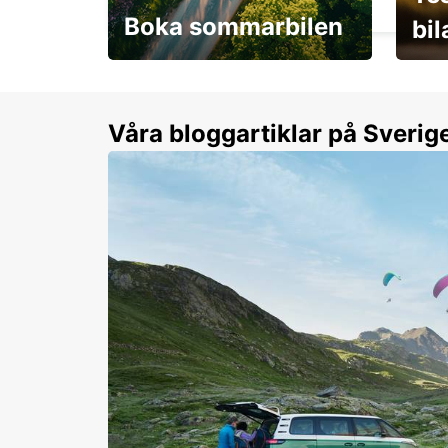
Boka sommarbilen
bi
Flexibilitet i sommar på
Från 
dina villkor
år.
Våra bloggartiklar på Sverig