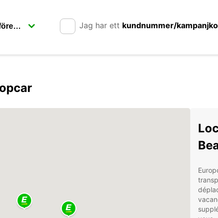
Jag har ett
kundnummer/kampanjk
opcar
Loc
Be
Europ
transp
dépla
vacanc
supplé