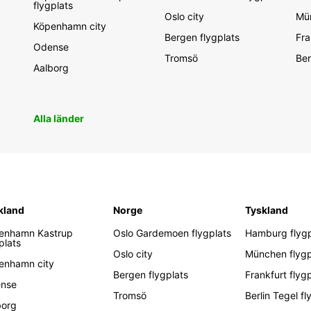
flygplats
Oslo city
Mün
Köpenhamn city
Bergen flygplats
Fra
Odense
Tromsö
Ber
Aalborg
Alla länder
kland
Norge
Tyskland
enhamn Kastrup
Oslo Gardemoen flygplats
Hamburg flygp
plats
Oslo city
München flygp
enhamn city
Bergen flygplats
Frankfurt flyg
nse
Tromsö
Berlin Tegel fl
borg