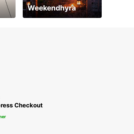
Weekendhyra
Upp till 15% rabatt
t
ress Checkout
mer