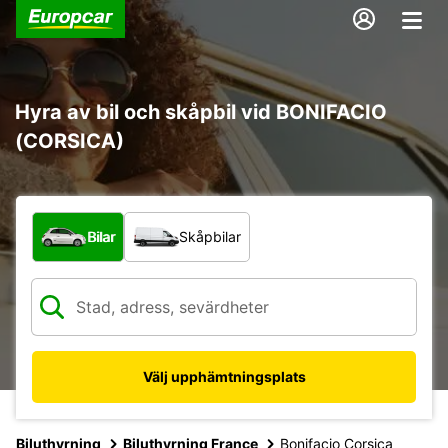
Hyra av bil och skåpbil vid BONIFACIO
(CORSICA)
Vilken typ av fordon?
Bilar
Skåpbilar
Välj upphämtningsplats
Biluthyrning
Biluthyrning France
Bonifacio Corsica