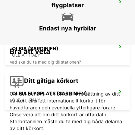
VALLEDORIA (SARDINIEN)
flygplatser
VALLEDORIA - ITALY
Endast nya hyrbilar
OLBIA (SARDINIEN)
Bra att veta
OLBIA - ITALY
Vad ska du ta med dig till stationen?
Ditt giltiga körkort
OLBIA FLYGPLATS (SARDINIEN)
Om det behövs - en officiell översättning av ditt
OLBIA - ITALY
körkort eller ett internationellt körkort för
huvudföraren och eventuella ytterligare förare
Observera att om ditt körkort är utfärdat i
Storbritannien måste du ta med dig båda delarna
av ditt körkort.