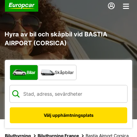
Hyra av bil och skåpbil vid BASTIA
AIRPORT (CORSICA)
Vilken typ av fordon?
Bilar
Skåpbilar
Välj upphämtningsplats
Biluthyrning
Biluthyrning France
Bastia Airport Corsica