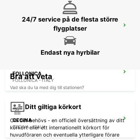
24/7 service på de flesta större
PROPRIANO
flygplatser
PROPRIANO - FRANCE
Endast nya hyrbilar
FOLLONICA
Bra att veta
FOLLONICA - ITALY
Vad ska du ta med dig till stationen?
Ditt giltiga körkort
CECINA
Om det behövs - en officiell översättning av ditt
CECINA - ITALY
körkort eller ett internationellt körkort för
huvudföraren och eventuella ytterligare förare