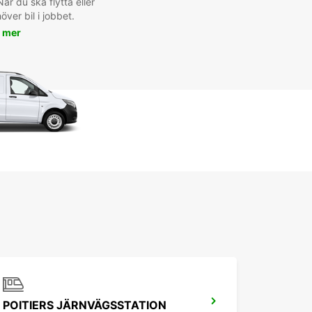
är du ska flytta eller
ver bil i jobbet.
 mer
POITIERS JÄRNVÄGSSTATION