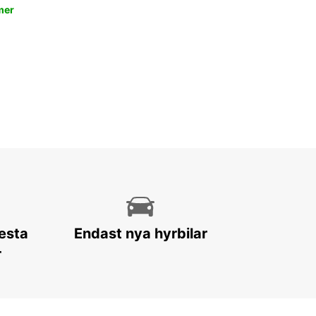
mer
lesta
Endast nya hyrbilar
r