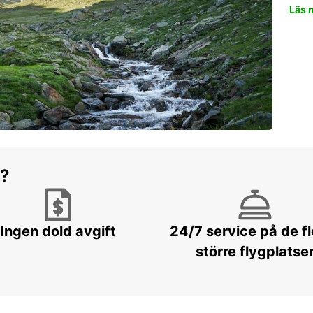
Läs 
r?
Ingen dold avgift
24/7 service på de f
större flygplatse