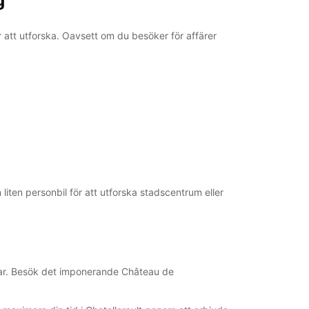
g
18:01 - 21:00*
08:00 - 12:00
r att utforska. Oavsett om du besöker för affärer
07:30 - 07:59*
12:01 - 20:00*
Stängt
09:00 - 21:00*
mtning och återlämning utanför öppettider
glig
öppettider kan variera på grund av helgdagar.
+33 (0) 549930311
ten personbil för att utforska stadscentrum eller
sammanfattning
opcar. Besök det imponerande Château de