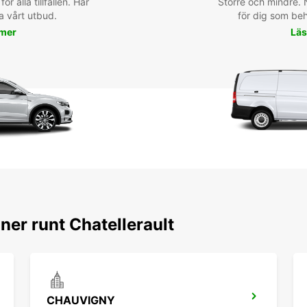
för alla tillfällen. Här
Större och mindre. N
a vårt utbud.
för dig som behö
 mer
Läs
ner runt Chatellerault
CHAUVIGNY