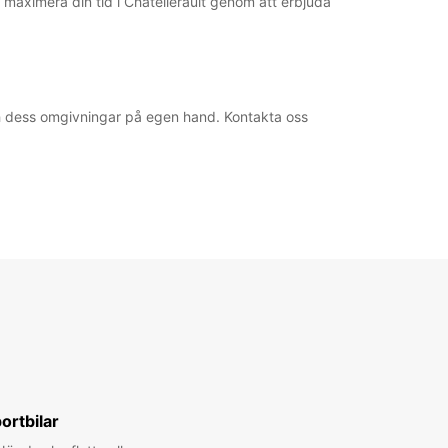
t maximera din tid i Chatellerault genom att erbjuda
 och dess omgivningar på egen hand. Kontakta oss
ortbilar