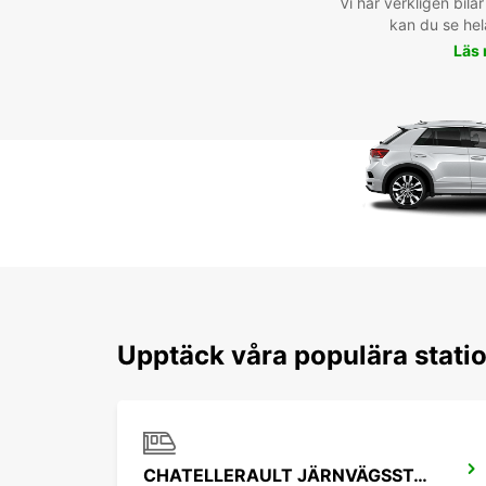
Vi har verkligen bilar 
kan du se hel
Läs
Upptäck våra populära statio
CHATELLERAULT JÄRNVÄGSSTATION