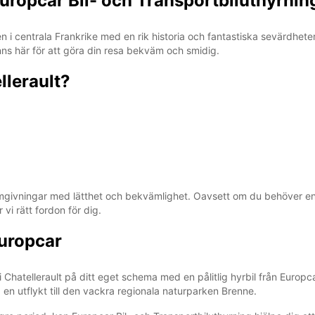
uropcar Bil- och Transportbiluthyrnin
LÖR:
n i centrala Frankrike med en rik historia och fantastiska sevärdhete
inns här för att göra din resa bekväm och smidig.
llerault?
SÖN:
*Upphä
tillgän
Dessa 
givningar med lätthet och bekvämlighet. Oavsett om du behöver en li
 vi rätt fordon för dig.
uropcar
i Chatellerault på ditt eget schema med en pålitlig hyrbil från Eur
 en utflykt till den vackra regionala naturparken Brenne.