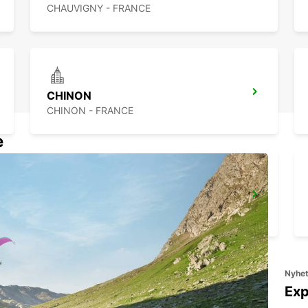
CHAUVIGNY - FRANCE
CHINON
CHINON - FRANCE
e
TOURS SAINT-PIERRE-DES-CORPS JÄRNVÄGSSTATION
SAINT PIERRE DES CORPS - FRANCE
Nyhe
Exp