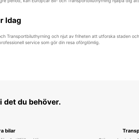
ngre period, kan Europcar Bil- och Transportbiluthyrning hjälpa dig at
r Idag
- och Transportbiluthyrning och njut av friheten att utforska staden
professionell service som gör din resa oförglömlig.
i det du behöver.
ra bilar
Transp