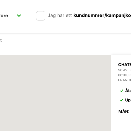
Jag har ett
kundnummer/kampanjk
t
CHAT
96 AV 
86100 
FRANC
Åt
Up
MÅN: