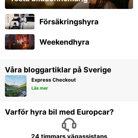
Försäkringshyra
Weekendhyra
Våra bloggartiklar på Sverige
Express Checkout
Läs mer
Varför hyra bil med Europcar?
24 timmars vägassistans