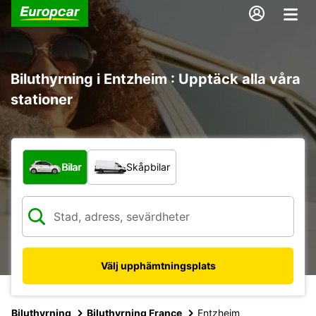
Biluthyrning i Entzheim : Upptäck alla våra
stationer
Vilken typ av fordon?
Bilar
Skåpbilar
Välj upphämtningsplats
Biluthyrning
Biluthyrning France
Entzheim