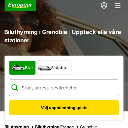
Biluthyrning i Grenoble : Upptäck alla våra
stationer
Vilken typ av fordon?
Bilar
Skåpbilar
Välj upphämtningsplats
Biluthyrning
Biluthyrning France
Grenoble