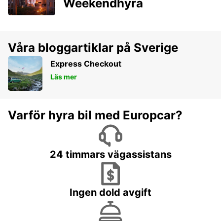
Weekendhyra
Våra bloggartiklar på Sverige
Express Checkout
Läs mer
Varför hyra bil med Europcar?
24 timmars vägassistans
Ingen dold avgift