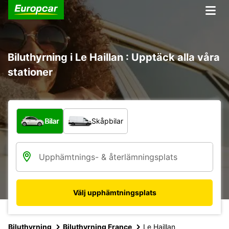
Biluthyrning i Le Haillan : Upptäck alla våra
stationer
Vilken typ av fordon?
Bilar
Skåpbilar
Välj upphämtningsplats
Biluthyrning
Biluthyrning France
Le Haillan