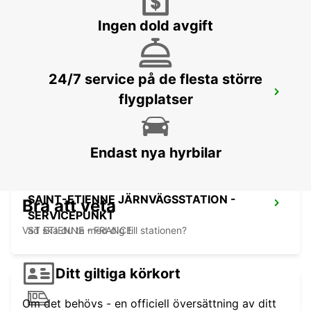
VILLEFRANCHE SUR SAONE - FRANCE
Ingen dold avgift
24/7 service på de flesta större
SAINT-ETIENNE
flygplatser
SAINT ETIENNE - FRANCE
Endast nya hyrbilar
SAINT-ETIENNE JÄRNVÄGSSTATION -
Bra att veta
SERVICEPUNKT
Vad ska du ta med dig till stationen?
ST ETIENNE - FRANCE
Ditt giltiga körkort
Om det behövs - en officiell översättning av ditt