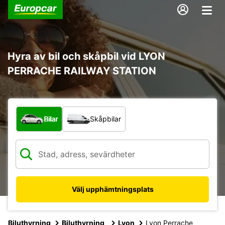
Hyra av bil och skåpbil vid LYON
PERRACHE RAILWAY STATION
Vilken typ av fordon?
Bilar
Skåpbilar
Välj upphämtningsplats
Biluthyrning
Biluthyrning
Lyon
Lyon Perrache