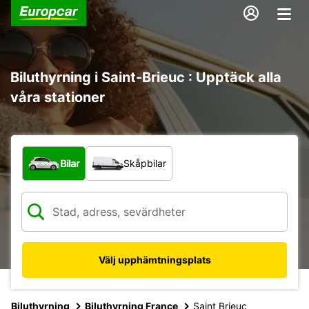
Biluthyrning i Saint-Brieuc : Upptäck alla
våra stationer
Vilken typ av fordon?
Bilar
Skåpbilar
Välj upphämtningsplats
Biluthyrning
Biluthyrning France
Saint Brieuc