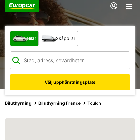
Vilken typ av fordon?
Bilar
Skåpbilar
Välj upphämtningsplats
Biluthyrning
Biluthyrning France
Toulon