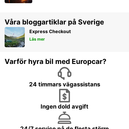
Våra bloggartiklar på Sverige
Express Checkout
Läs mer
Varför hyra bil med Europcar?
24 timmars vägassistans
Ingen dold avgift
24/7 service på de flesta större