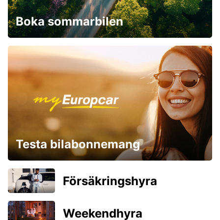
Boka sommarbilen
Testa bilabonnemang
Försäkringshyra
Weekendhyra