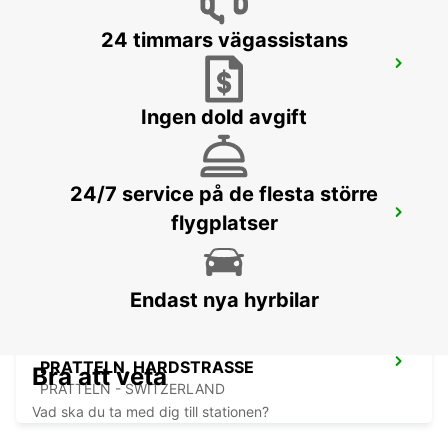
24 timmars vägassistans
VILLINGEN-SCHWENNINGEN
VILLINGEN-SCHWENNINGEN - GERMANY
Ingen dold avgift
24/7 service på de flesta större
NEW 01.01.19: BASEL, MAIN STN.
flygplatser
BASEL - SWITZERLAND
Endast nya hyrbilar
PRATTELN, HARDSTRASSE
Bra att veta
PRATTELN - SWITZERLAND
Vad ska du ta med dig till stationen?