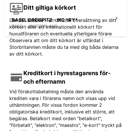
Ditt giltiga körkort
BASEL DREISPITZ - IKC *RY*
Om det behövs - en officiell översättning av ditt
BASEL - SWITZERLAND
körkort eller ett internationellt körkort för
huvudföraren och eventuella ytterligare förare
Observera att om ditt körkort är utfärdat i
Storbritannien måste du ta med dig båda delarna
av ditt körkort.
Kreditkort i hyrestagarens för-
och efternamn
Vid förskottsbetalning måste den använda
krediten vara i förarens namn och visas upp vid
uthämtningen. För vissa fordon kommer 2
obligatoriska kreditkort, inklusive ett större, att
begäras. Betalkort med orden "betalkort",
"förbetalt", "elektron", "maestro", "e-kort" tryckt på