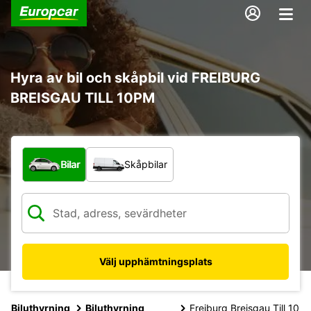
Hyra av bil och skåpbil vid FREIBURG
BREISGAU TILL 10PM
Vilken typ av fordon?
Bilar
Skåpbilar
Välj upphämtningsplats
Biluthyrning
Biluthyrning
Freiburg Breisgau Till 10