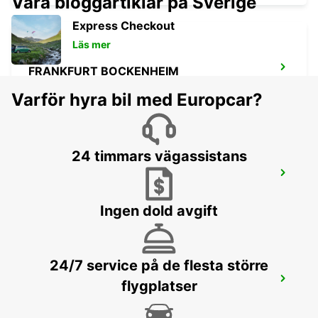
Våra bloggartiklar på Sverige
Express Checkout
Läs mer
FRANKFURT BOCKENHEIM
FRANKFURT AM MAIN - GERMANY
Varför hyra bil med Europcar?
24 timmars vägassistans
LANGEN
LANGEN - GERMANY
Ingen dold avgift
24/7 service på de flesta större
BAD HOMBURG
flygplatser
BAD HOMBURG - GERMANY