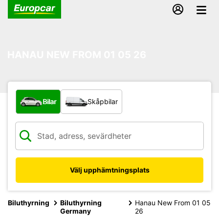
HANAU NEW FROM 01 05 26
Vilken typ av fordon?
Bilar
Skåpbilar
Välj upphämtningsplats
Biluthyrning
Biluthyrning
Hanau New From 01 05
Germany
26