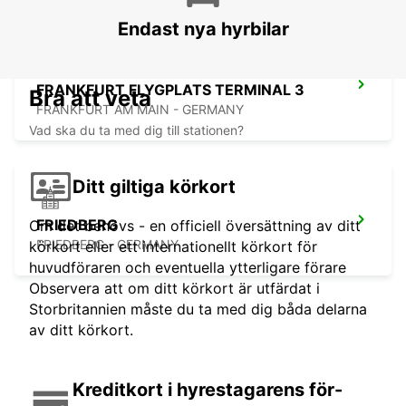
Endast nya hyrbilar
FRANKFURT FLYGPLATS TERMINAL 3
Bra att veta
FRANKFURT AM MAIN - GERMANY
Vad ska du ta med dig till stationen?
Ditt giltiga körkort
FRIEDBERG
Om det behövs - en officiell översättning av ditt
FRIEDBERG - GERMANY
körkort eller ett internationellt körkort för
huvudföraren och eventuella ytterligare förare
Observera att om ditt körkort är utfärdat i
Storbritannien måste du ta med dig båda delarna
av ditt körkort.
Kreditkort i hyrestagarens för-