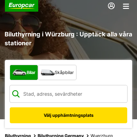
Biluthyrning i Würzburg : Upptäck alla våra
stationer
Vilken typ av fordon?
Bilar
Skåpbilar
Välj upphämtningsplats
Biluthyrning
Biluthyrning Germany
Wuerzburg