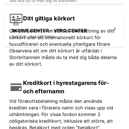
Vad ska du ta med dig till stationen?
Ditt giltiga körkort
SKOPJE CENTER - VERO CENTER
Om det behövs - en officiell översättning av ditt
SKOPJE - MACEDONIA
körkort eller ett internationellt körkort för
huvudföraren och eventuella ytterligare förare
Observera att om ditt körkort är utfärdat i
Storbritannien måste du ta med dig båda delarna
av ditt körkort.
Kreditkort i hyrestagarens för-
och efternamn
Vid förskottsbetalning måste den använda
krediten vara i förarens namn och visas upp vid
uthämtningen. För vissa fordon kommer 2
obligatoriska kreditkort, inklusive ett större, att
begäras. Betalkort med orden "betalkort",