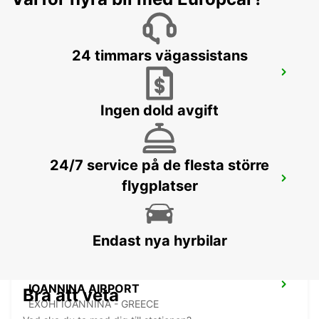
24 timmars vägassistans
SKOPJE INTERNATIONAL AIRPORT
SKOPJE - MACEDONIA
Ingen dold avgift
24/7 service på de flesta större
OHRID ST PAUL THE APOSTLE AIRPORT
flygplatser
OHRID - MACEDONIA
Endast nya hyrbilar
IOANNINA AIRPORT
Bra att veta
EXOHI IOANNINA - GREECE