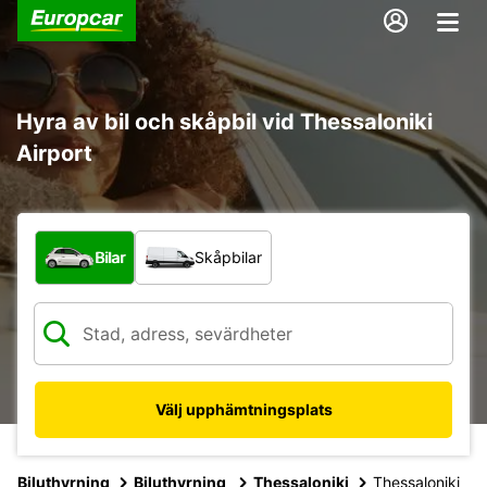
Hyra av bil och skåpbil vid Thessaloniki
Airport
Vilken typ av fordon?
Bilar
Skåpbilar
Välj upphämtningsplats
Biluthyrning
Biluthyrning
Thessaloniki
Thessaloniki