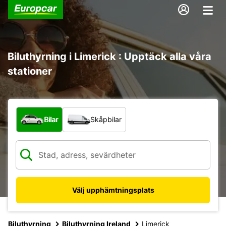
Biluthyrning i Limerick : Upptäck alla våra
stationer
Vilken typ av fordon?
Bilar
Skåpbilar
Välj upphämtningsplats
Biluthyrning
Biluthyrning Ireland
Limerick