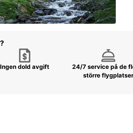
r?
Ingen dold avgift
24/7 service på de f
större flygplatse