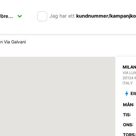
Jag har ett
kundnummer/kampanjk
an Via Galvani
MILAN
VIA LUI
20124 
ITALY
El
MÅN:
TIS:
ONS:
TORS: