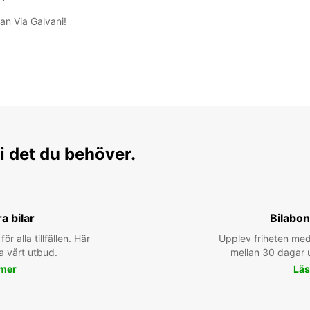
an Via Galvani!
i det du behöver.
ra bilar
Bilabo
för alla tillfällen. Här
Upplev friheten med
a vårt utbud.
mellan 30 dagar u
 mer
Läs