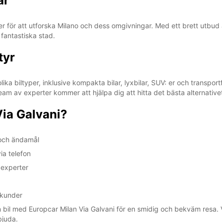
ar
er för att utforska Milano och dess omgivningar. Med ett brett utbud a
fantastiska stad.
tyr
lika biltyper, inklusive kompakta bilar, lyxbilar, SUV: er och transp
rt team av experter kommer att hjälpa dig att hitta det bästa alternat
Via Galvani?
 och ändamål
ia telefon
 experter
-kunder
 din bil med Europcar Milan Via Galvani för en smidig och bekväm resa.
bjuda.