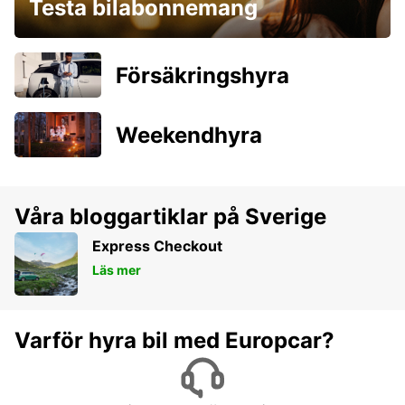
Testa bilabonnemang
Försäkringshyra
Weekendhyra
Våra bloggartiklar på Sverige
Express Checkout
Läs mer
Varför hyra bil med Europcar?