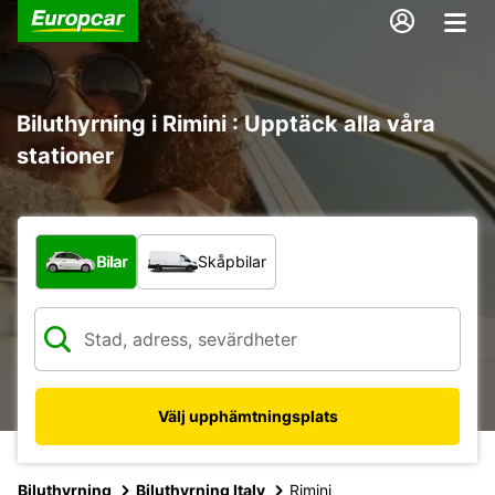
Biluthyrning i Rimini : Upptäck alla våra
stationer
Vilken typ av fordon?
Bilar
Skåpbilar
Välj upphämtningsplats
Biluthyrning
Biluthyrning Italy
Rimini