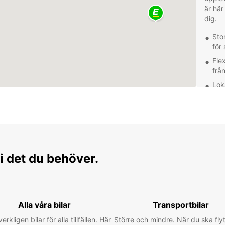
är här
dig.
Stor
för 
Flex
från
Lok
att
hyr
Enke
och
Sko
Bra
i det du behöver.
reg
hyr
Utfor
hyrbil
Alla våra bilar
Transportbilar
histor
avkopp
verkligen bilar för alla tillfällen. Här
Större och mindre. När du ska flyt