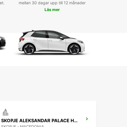
in hyrbil idag och upptäck allt som Skopje har
et.
mellan 30 dagar upp till 12 månader
bjuda med Europcar.
Läs mer
SKOPJE ALEKSANDAR PALACE HOTEL
SKOPJE - MACEDONIA