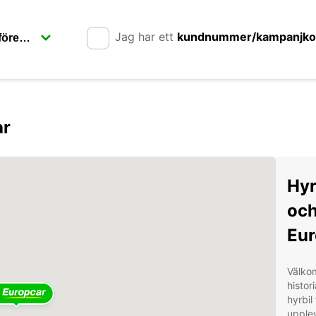
Jag har ett
kundnummer/kampanjk
ar
Hyr
och
Eur
Välkom
histor
hyrbil
upplev