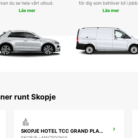
Boka d
kan du se hela vårt utbud.
för dig som behöver bil i jobb
att er
Läs mer
Läs mer
ner runt Skopje
SKOPJE HOTEL TCC GRAND PLAZA
SKOPJE - MACEDONIA