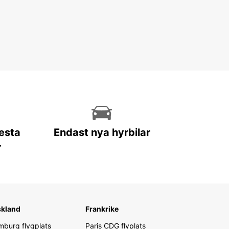
lesta
Endast nya hyrbilar
r
skland
Frankrike
burg flygplats
Paris CDG flyplats