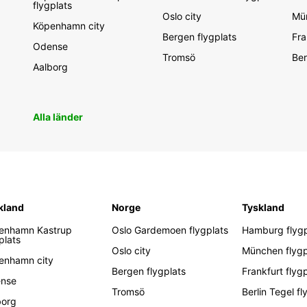
flygplats
Oslo city
Mün
Köpenhamn city
Bergen flygplats
Fra
Odense
Tromsö
Ber
Aalborg
Alla länder
kland
Norge
Tyskland
enhamn Kastrup
Oslo Gardemoen flygplats
Hamburg flygp
plats
Oslo city
München flygp
enhamn city
Bergen flygplats
Frankfurt flyg
nse
Tromsö
Berlin Tegel fl
borg