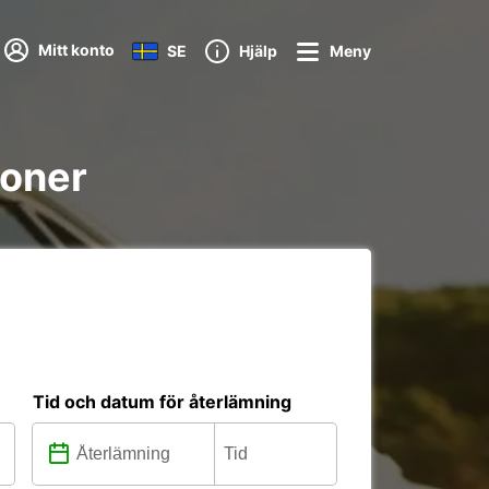
Mitt konto
SE
Hjälp
Meny
ioner
Tid och datum för återlämning