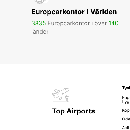
Europcarkontor i Världen
3835
Europcarkontor i över
140
länder
Tys
Köp
flyg
Top Airports
Köp
Ode
Aal