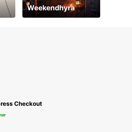
Weekendhyra
Upp till 15% rabatt
t
ress Checkout
mer