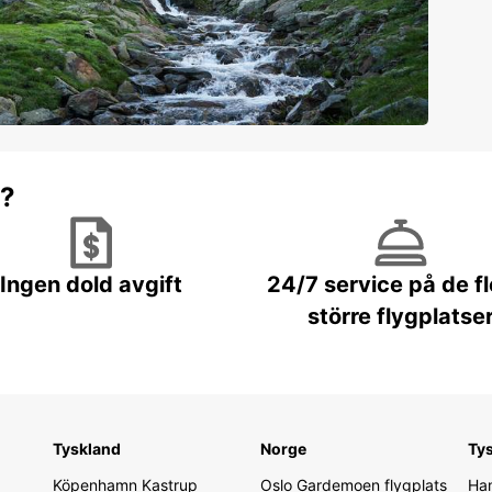
r?
Ingen dold avgift
24/7 service på de f
större flygplatse
Tyskland
Norge
Ty
Köpenhamn Kastrup
Oslo Gardemoen flygplats
Ham