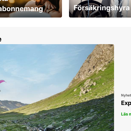
Försäkringshyra
labonnemang
30 dagar upp till ett
Boka ersättningsbil nu!
e
Nyhe
Exp
Läs 