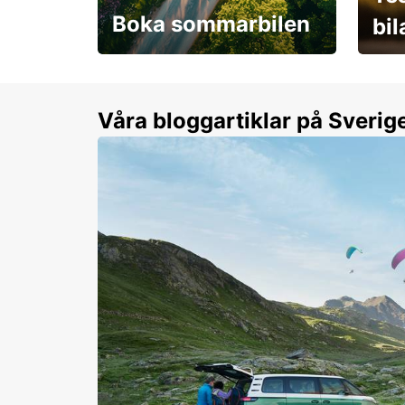
Boka sommarbilen
bi
Flexibilitet i sommar på
Från 
dina villkor
år.
Våra bloggartiklar på Sverig