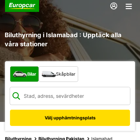
Biluthyrning i Islamabad : Upptäck alla
våra stationer
Vilken typ av fordon?
Bilar
Skåpbilar
Välj upphämtningsplats
Biluthyrning
Biluthyrning Pakistan
Islamabad