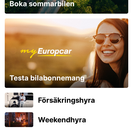
Boka sommarbilen
Testa bilabonnemang
Försäkringshyra
Weekendhyra