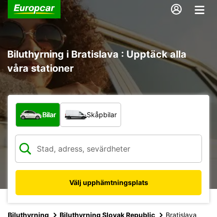
Biluthyrning i Bratislava : Upptäck alla
våra stationer
Vilken typ av fordon?
Bilar
Skåpbilar
Välj upphämtningsplats
Biluthyrning
Biluthyrning Slovak Republic
Bratislava