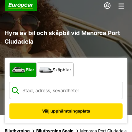
Hyra av bil och skåpbil vid Menorca Port
Ciudadela
Vilken typ av fordon?
Bilar
Skåpbilar
Välj upphämtningsplats
Biluthyrning
Biluthyrning Spain
Menorca Port Ciudadela