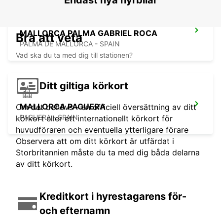
Endast nya hyrbilar
MALLORCA PALMA GABRIEL ROCA
Bra att veta
PALMA DE MALLORCA - SPAIN
Vad ska du ta med dig till stationen?
Ditt giltiga körkort
MALLORCA PAGUERA
Om det behövs - en officiell översättning av ditt
PAGUERA - SPAIN
körkort eller ett internationellt körkort för
huvudföraren och eventuella ytterligare förare
Observera att om ditt körkort är utfärdat i
Storbritannien måste du ta med dig båda delarna
av ditt körkort.
Kreditkort i hyrestagarens för-
och efternamn