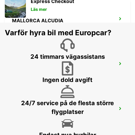
Express Checkout
Läs mer
MALLORCA ALCUDIA
ALCUDIA - SPAIN
Varför hyra bil med Europcar?
24 timmars vägassistans
MALLORCA FLYGPLATS
MALLORCA - SPAIN
Ingen dold avgift
24/7 service på de flesta större
MALLORCA PLAYA DE PALMA
flygplatser
MALLORCA - SPAIN