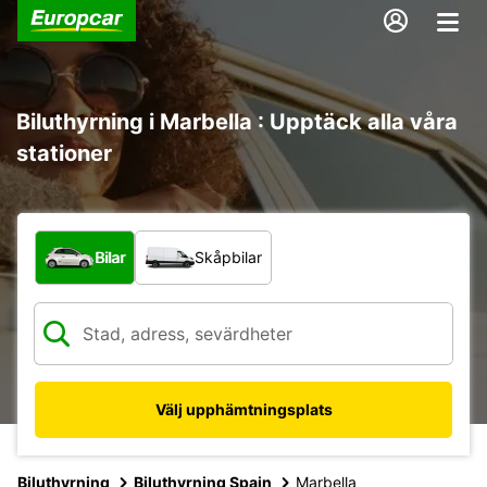
Biluthyrning i Marbella : Upptäck alla våra
stationer
Vilken typ av fordon?
Bilar
Skåpbilar
Välj upphämtningsplats
Biluthyrning
Biluthyrning Spain
Marbella