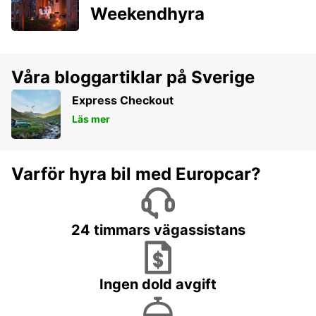
Weekendhyra
Våra bloggartiklar på Sverige
Express Checkout
Läs mer
Varför hyra bil med Europcar?
24 timmars vägassistans
Ingen dold avgift