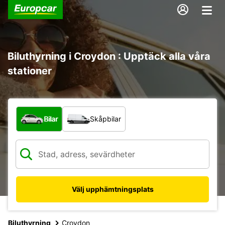
Biluthyrning i Croydon : Upptäck alla våra
stationer
Vilken typ av fordon?
Bilar
Skåpbilar
Välj upphämtningsplats
Biluthyrning
Croydon