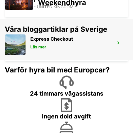
PURFLEET
Weekendhyra
ROMFORD - UNITED KINGDOM
Våra bloggartiklar på Sverige
Express Checkout
LONDON PARK ROYAL
Läs mer
LONDON - UNITED KINGDOM
Varför hyra bil med Europcar?
24 timmars vägassistans
Ingen dold avgift