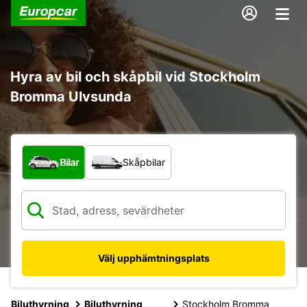
Hyra av bil och skåpbil vid Stockholm
Bromma Ulvsunda
Vilken typ av fordon?
Bilar
Skåpbilar
Välj upphämtningsplats
Biluthyrning
Biluthyrning
Stockholm Bromma