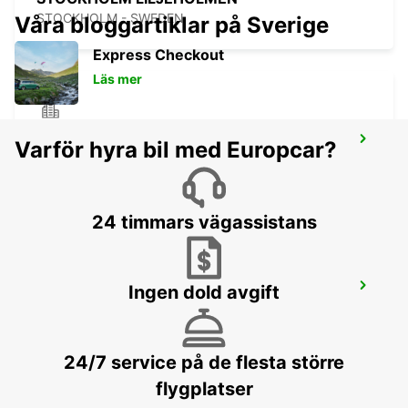
STOCKHOLM - SWEDEN
Våra bloggartiklar på Sverige
Express Checkout
Läs mer
SANDVIK STAFF ONLY VASTBERGA
Varför hyra bil med Europcar?
DELIVERY
STOCKHOLM - SWEDEN
24 timmars vägassistans
SMISTA
Ingen dold avgift
SEGELTORP - SWEDEN
24/7 service på de flesta större
flygplatser