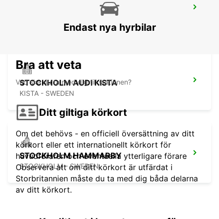
STOCKHOLM KISTA
KISTA - SWEDEN
Endast nya hyrbilar
Bra att veta
Vad ska du ta med dig till stationen?
STOCKHOLM AUDI KISTA
KISTA - SWEDEN
Ditt giltiga körkort
Om det behövs - en officiell översättning av ditt
körkort eller ett internationellt körkort för
STOCKHOLM HAMMARBY
huvudföraren och eventuella ytterligare förare
STOCKHOLM - SWEDEN
Observera att om ditt körkort är utfärdat i
Storbritannien måste du ta med dig båda delarna
av ditt körkort.