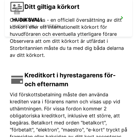
Ditt giltiga körkort
HUDIKSVALL
Om det behövs - en officiell översättning av ditt
HUDIKSVALL - SWEDEN
körkort eller ett internationellt körkort för
huvudföraren och eventuella ytterligare förare
Observera att om ditt körkort är utfärdat i
Storbritannien måste du ta med dig båda delarna
av ditt körkort.
Kreditkort i hyrestagarens för-
och efternamn
Vid förskottsbetalning måste den använda
krediten vara i förarens namn och visas upp vid
uthämtningen. För vissa fordon kommer 2
obligatoriska kreditkort, inklusive ett större, att
begäras. Betalkort med orden "betalkort",
"förbetalt", "elektron", "maestro", "e-kort" tryckt på
framsidan eller baksidan av ditt kort accepteras