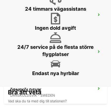
24 timmars vägassistans
SUNDSVALL CENTRALSTATION
SUNDSVALL - SWEDEN
Ingen dold avgift
24/7 service på de flesta större
HUDIKSVALL TRAIN STATION
flygplatser
HUDIKSVALL - SWEDEN
Endast nya hyrbilar
ÖRNSKÖLDSVIK
Bra att veta
ORNSKOLDSVIK - SWEDEN
Vad ska du ta med dig till stationen?