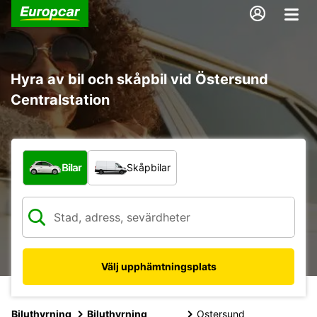
Hyra av bil och skåpbil vid Östersund
Centralstation
Vilken typ av fordon?
Bilar
Skåpbilar
Välj upphämtningsplats
Biluthyrning
Biluthyrning
Ostersund