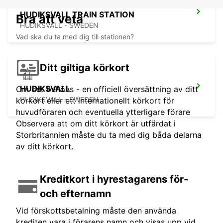
HUDIKSVALL TRAIN STATION
Bra att veta
HUDIKSVALL - SWEDEN
Vad ska du ta med dig till stationen?
Ditt giltiga körkort
HUDIKSVALL
Om det behövs - en officiell översättning av ditt
HUDIKSVALL - SWEDEN
körkort eller ett internationellt körkort för
huvudföraren och eventuella ytterligare förare
Observera att om ditt körkort är utfärdat i
Storbritannien måste du ta med dig båda delarna
av ditt körkort.
Kreditkort i hyrestagarens för-
och efternamn
Vid förskottsbetalning måste den använda
krediten vara i förarens namn och visas upp vid