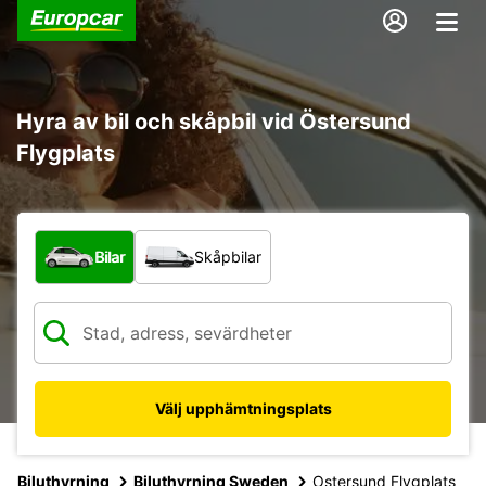
Hyra av bil och skåpbil vid Östersund
Flygplats
Vilken typ av fordon?
Bilar
Skåpbilar
Välj upphämtningsplats
Biluthyrning
Biluthyrning Sweden
Ostersund Flygplats