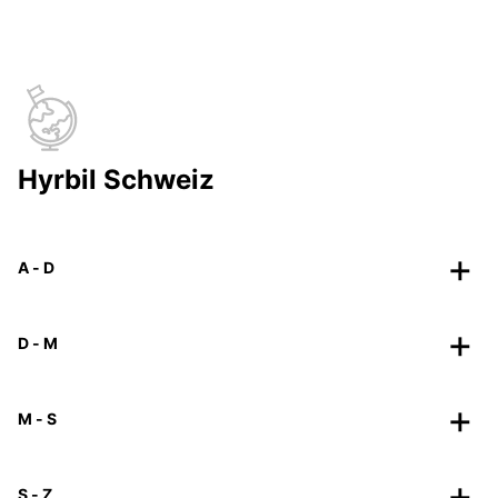
Hyrbil Schweiz
A - D
D - M
M - S
S - Z