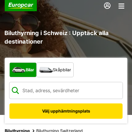
Biluthyrning i Schweiz : Upptäck alla
destinationer
Vilken typ av fordon?
Bilar
Skåpbilar
Välj upphämtningsplats
Biluthyrning
Biluthyrning Switzerland