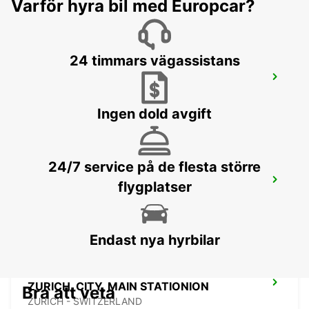
Varför hyra bil med Europcar?
24 timmars vägassistans
CHAM ZUG, AMAG
CHAM - SWITZERLAND
Ingen dold avgift
24/7 service på de flesta större
ZURICH BRUNAUPARK
flygplatser
ZURICH - SWITZERLAND
Endast nya hyrbilar
ZURICH, CITY, MAIN STATIONION
Bra att veta
ZURICH - SWITZERLAND