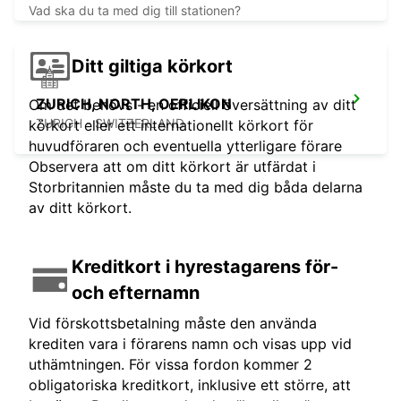
Vad ska du ta med dig till stationen?
Ditt giltiga körkort
ZURICH, NORTH, OERLIKON
Om det behövs - en officiell översättning av ditt
ZURICH - SWITZERLAND
körkort eller ett internationellt körkort för
huvudföraren och eventuella ytterligare förare
Observera att om ditt körkort är utfärdat i
Storbritannien måste du ta med dig båda delarna
av ditt körkort.
Kreditkort i hyrestagarens för-
och efternamn
Vid förskottsbetalning måste den använda
krediten vara i förarens namn och visas upp vid
uthämtningen. För vissa fordon kommer 2
obligatoriska kreditkort, inklusive ett större, att