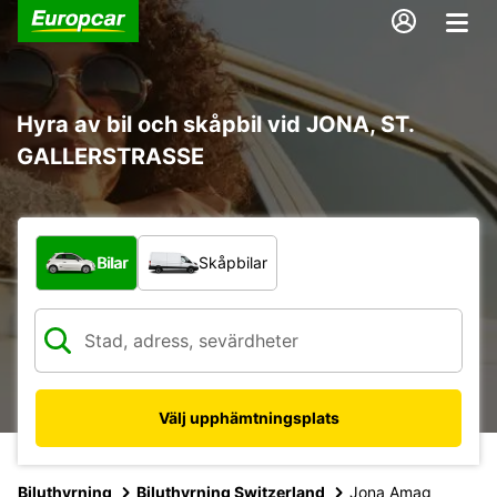
Hyra av bil och skåpbil vid JONA, ST.
GALLERSTRASSE
Vilken typ av fordon?
Bilar
Skåpbilar
Välj upphämtningsplats
Biluthyrning
Biluthyrning Switzerland
Jona Amag