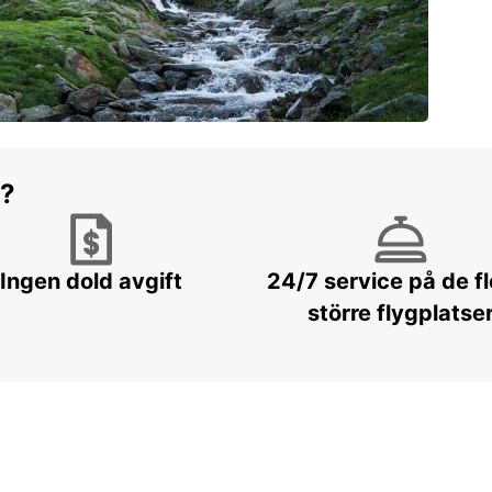
r?
Ingen dold avgift
24/7 service på de f
större flygplatse