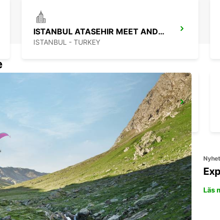
ISTANBUL ATASEHIR MEET AND GREET
ISTANBUL - TURKEY
e
ISTANBUL VADI
ISTANBUL - TURKEY
Nyhe
Exp
Läs 