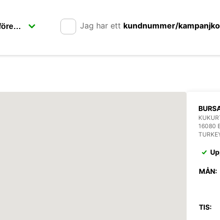
Jag har ett
kundnummer/kampanjk
BURS
KUKURT
16080 
TURKE
Up
MÅN:
TIS: