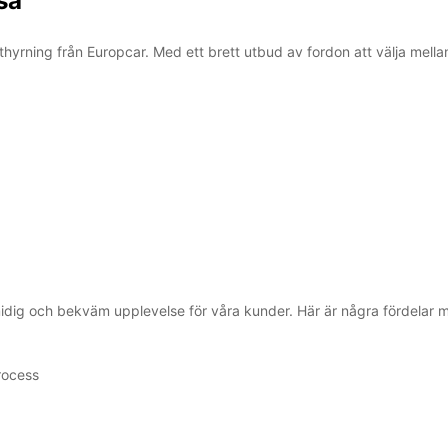
sa
Dessa 
yrning från Europcar. Med ett brett utbud av fordon att välja mellan 
idig och bekväm upplevelse för våra kunder. Här är några fördelar med
rocess