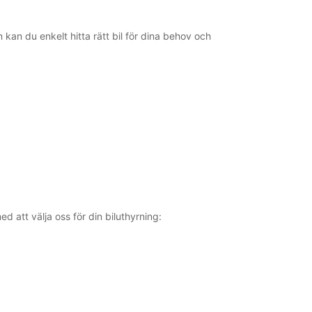
öppettider kan variera på grund av helgdagar.
kan du enkelt hitta rätt bil för dina behov och
+90 (224) 2353270
sammanfattning
 att välja oss för din biluthyrning: