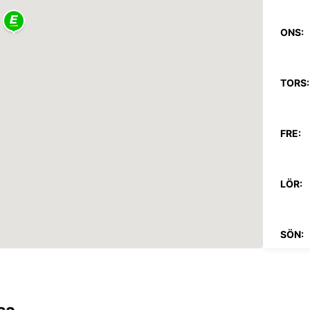
ONS:
TORS:
FRE:
LÖR:
SÖN:
*Upphä
tillgän