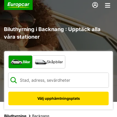
Biluthyrning i Backnang : Upptäck alla
våra stationer
Vilken typ av fordon?
Bilar
Skåpbilar
Välj upphämtningsplats
Biluthyrning
Backnang