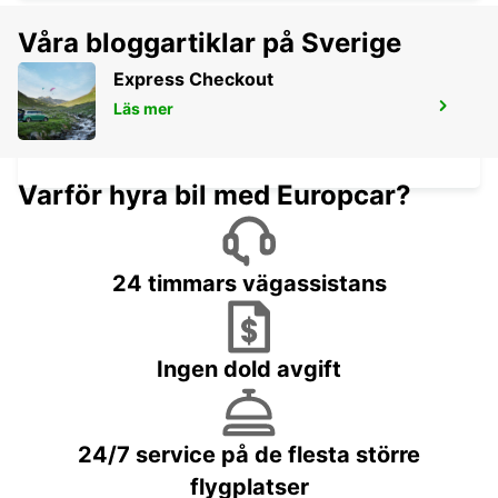
Våra bloggartiklar på Sverige
Express Checkout
NECKARSULM AUDI FORUM (ENDAST
Läs mer
ÅTERLÄMNING)
NECKARSULM - GERMANY
Varför hyra bil med Europcar?
24 timmars vägassistans
Ingen dold avgift
24/7 service på de flesta större
flygplatser